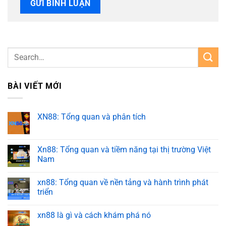
BÀI VIẾT MỚI
XN88: Tổng quan và phân tích
Xn88: Tổng quan và tiềm năng tại thị trường Việt
Nam
xn88: Tổng quan về nền tảng và hành trình phát
triển
xn88 là gì và cách khám phá nó