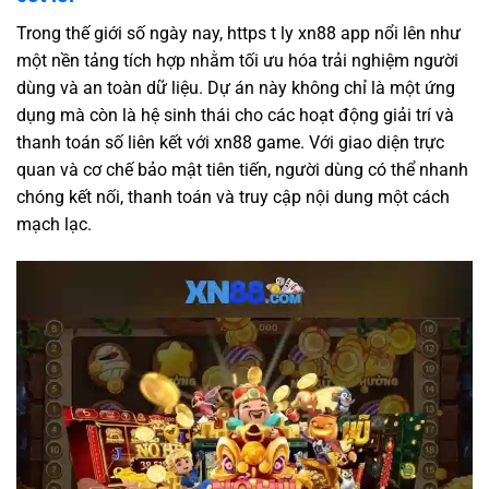
Trong thế giới số ngày nay, https t ly xn88 app nổi lên như
một nền tảng tích hợp nhằm tối ưu hóa trải nghiệm người
dùng và an toàn dữ liệu. Dự án này không chỉ là một ứng
dụng mà còn là hệ sinh thái cho các hoạt động giải trí và
thanh toán số liên kết với xn88 game. Với giao diện trực
quan và cơ chế bảo mật tiên tiến, người dùng có thể nhanh
chóng kết nối, thanh toán và truy cập nội dung một cách
mạch lạc.