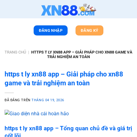
Chuyển
đến
nội
dung
ĐĂNG NHẬP
ĐĂNG KÝ
TRANG CHỦ
|
HTTPS T LY XN88 APP – GIẢI PHÁP CHO XN88 GAME VÀ
TRẢI NGHIỆM AN TOÀN
https t ly xn88 app – Giải pháp cho xn88
game và trải nghiệm an toàn
ĐÃ ĐĂNG TRÊN
THÁNG 04 19, 2026
https t ly xn88 app – Tổng quan chủ đề và giá trị
cốt lõi