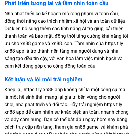
Phát triển tương lai và tầm nhìn toàn cầu
Nhà phát triển có kế hoạch mở rộng phạm vi toàn cầu,
đồng thời nâng cao trách nhiệm xã hội và an toàn dữ liệu.
Dự kiến bổ sung thêm các tính năng AI trợ giúp, cải thiện
thanh toán và bảo mật, đồng thời tăng cường khả năng tối
ưu cho xn88 game và xn88. con. Tầm nhìn của https t ly
xn88 app là trở thành nền tảng mà người dùng và nhà
sáng tạo đều tin cậy, với văn hoá làm việc minh bạch và
cam kết đóng góp cho cộng đồng toàn cầu.
Kết luận và lời mời trải nghiệm
Khép lại, https t ly xn88 app không chỉ là một công cụ mà
là một hệ sinh thái mang lại giá trị bền vững cho người
chơi, nhà phát triển và đối tác. Hãy trải nghiệm https t ly
xn88 app để cảm nhận sự khác biệt: an toàn, nhanh chóng
và đầy cảm hứng. Bạn có thể bắt đầu ngay hôm nay bằng
cách truy cập nền tảng, tham gia xn88 game, và khám phá