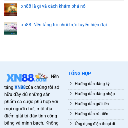
các chương trình đánh giá rủi ro nhằm đảm bảo người chơi
xn88 là gì và cách khám phá nó
luôn được bảo vệ trước mọi yếu tố tiêu cực liên quan đến
cược trực tuyến.
xn88: Nền tảng trò chơi trực tuyến hiện đại
Bảo mật thanh toán và dữ liệu
Một phần quan trọng khác là tích hợp các lớp bảo mật
thanh toán và hệ thống giám sát giao dịch nhằm phát hiện
kịp thời các hành vi gian lận. Người chơi có thể chọn nhiều
phương thức nạp/rút với mức phí và thời gian xử lý minh
bạch, và chúng tôi luôn cung cấp thông tin rõ ràng liên
TỔNG HỢP
quan đến lịch sử giao dịch và giới hạn chi tiêu.
Nền
Hướng dẫn đăng ký
tảng
XN88
của chúng tôi sở
Chính sách chống rửa tiền
Hướng dẫn đăng nhập
hữu đầy đủ những sản
Chính sách chống rửa tiền được áp dụng nghiêm ngặt, với
phẩm cá cược phù hợp với
Hướng dẫn gửi tiền
quy trình xác minh danh tính, đánh giá nguồn gốc tiền và
mọi người chơi, một địa
kiểm tra các hoạt động nghi ngờ. Điều này không chỉ bảo
Hướng dẫn rút tiền
điểm giải trí đầy tính công
vệ người chơi mà còn củng cố uy tín của xn88 trên thị
bằng và minh bạch. Không
Ứng dụng điện thoại di
trường cược trực tuyến toàn cầu.