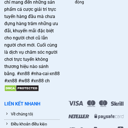
chỉ mang đến những sản
động
phẩm cá cược giải trí trực
Dịch vụ khách hàng và trải nghiệm người chơi
tuyến hàng đầu mà chưa
Chúng tôi không chỉ tập trung vào công nghệ mà còn chú
đựng hàng trăm những ưu
trọng đến chất lượng dịch vụ khách hàng. Mọi phản hồi từ
đãi, khuyến mãi đặc biệt
người chơi được ghi nhận và chuyển thành hành động cải
cho người chơi cũ lẫn
thiện sản phẩm. Các tiện ích như giao diện người dùng
người chơi mới. Cuối cùng
thân thiện, tốc độ tải nhanh và hướng dẫn tham gia rõ ràng
là dịch vụ chăm sóc người
giúp người chơi mới nhanh chóng làm quen và tận hưởng
chơi trực tuyến không
các trò chơi một cách trơn tru.
thương hiệu nào sánh
bằng. #xn88 #nha-cai-xn88
Tối ưu trải nghiệm trên mọi thiết bị
#xn88 #w88 #xn88 ch
Giao diện được thiết kế thích ứng cao, cho phép người chơi
truy cập từ máy tính để bàn, điện thoại di động hoặc máy
tính bảng mà không mất đi tính năng hay hiệu suất. Chúng
LIÊN KẾT NHANH
tôi liên tục cập nhật các tối ưu hóa để giảm thời gian tải,
Về chúng tôị
cải thiện tương tác và tăng cường khả năng truy cập với
mọi kết nối Internet.
Điều khoản điều kiệṇ