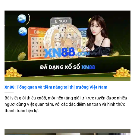
Banner xn88 ve chung toi
Sứ mệnh và cam kết của xn88
Ý định của xn88 là xây dựng một cộng đồng cược trực
tuyến có sự tin tưởng cao bằng cách duy trì tính minh bạch
trong mọi giao dịch, đảm bảo công bằng trong trò chơi và
bảo vệ dữ liệu người chơi ở mức cao nhất. Chúng tôi luôn
tuân thủ các chuẩn pháp lý và khuyến khích người chơi
Xn88: Tổng quan và tiềm năng tại thị trường Việt Nam
tham gia với nhận thức về trách nhiệm chơi. ve chung toi là
lời cam kết rằng mọi quyết định của chúng tôi đều nhằm
Bài viết giới thiệu xn88, một nền tảng giải trí trực tuyến được nhiều
tối ưu hoá trải nghiệm mà vẫn giữ được sự an toàn và bền
người dùng Việt quan tâm, với các đặc điểm an toàn và hình thức
vững cho cộng đồng người chơi.
thanh toán tiện lợi.
Công bằng trong trò chơi
Để đảm bảo mọi người có cơ hội thắng thẳng thắn, xn88