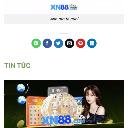
Anh mo ta cuoi
TIN TỨC