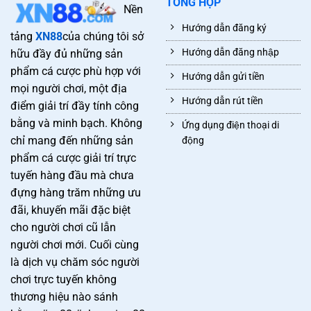
TỔNG HỢP
Nền
Hướng dẫn đăng ký
tảng
XN88
của chúng tôi sở
Hướng dẫn đăng nhập
hữu đầy đủ những sản
phẩm cá cược phù hợp với
Hướng dẫn gửi tiền
mọi người chơi, một địa
Hướng dẫn rút tiền
điểm giải trí đầy tính công
bằng và minh bạch. Không
Ứng dụng điện thoại di
chỉ mang đến những sản
động
phẩm cá cược giải trí trực
tuyến hàng đầu mà chưa
đựng hàng trăm những ưu
đãi, khuyến mãi đặc biệt
cho người chơi cũ lẫn
người chơi mới. Cuối cùng
là dịch vụ chăm sóc người
chơi trực tuyến không
thương hiệu nào sánh