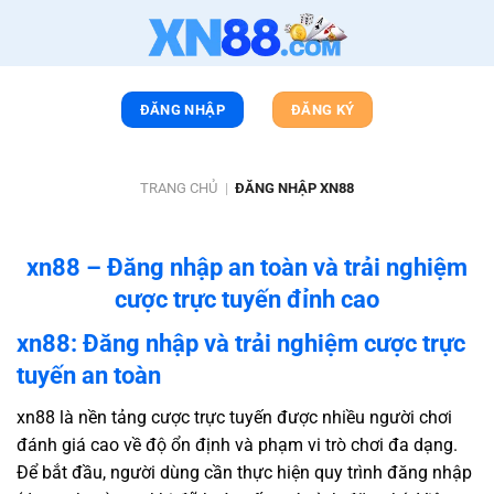
Chuyển
đến
nội
dung
ĐĂNG NHẬP
ĐĂNG KÝ
TRANG CHỦ
|
ĐĂNG NHẬP XN88
xn88 – Đăng nhập an toàn và trải nghiệm
cược trực tuyến đỉnh cao
xn88: Đăng nhập và trải nghiệm cược trực
tuyến an toàn
xn88 là nền tảng cược trực tuyến được nhiều người chơi
đánh giá cao về độ ổn định và phạm vi trò chơi đa dạng.
Để bắt đầu, người dùng cần thực hiện quy trình đăng nhập