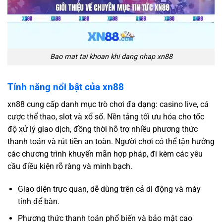
Bao mat tai khoan khi dang nhap xn88
Tính năng nổi bật của xn88
xn88 cung cấp danh mục trò chơi đa dạng: casino live, cá
cược thể thao, slot và xổ số. Nền tảng tối ưu hóa cho tốc
độ xử lý giao dịch, đồng thời hỗ trợ nhiều phương thức
thanh toán và rút tiền an toàn. Người chơi có thể tận hưởng
các chương trình khuyến mãn hợp pháp, đi kèm các yêu
cầu điều kiện rõ ràng và minh bạch.
Giao diện trực quan, dễ dùng trên cả di động và máy
tính để bàn.
Phương thức thanh toán phổ biến và bảo mật cao