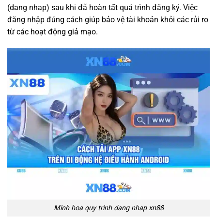
(dang nhap) sau khi đã hoàn tất quá trình đăng ký. Việc
đăng nhập đúng cách giúp bảo vệ tài khoản khỏi các rủi ro
từ các hoạt động giả mạo.
Minh hoa quy trinh dang nhap xn88