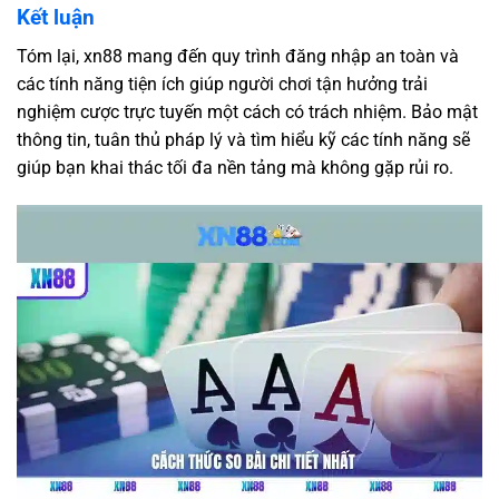
Kết luận
Tóm lại, xn88 mang đến quy trình đăng nhập an toàn và
các tính năng tiện ích giúp người chơi tận hưởng trải
nghiệm cược trực tuyến một cách có trách nhiệm. Bảo mật
thông tin, tuân thủ pháp lý và tìm hiểu kỹ các tính năng sẽ
giúp bạn khai thác tối đa nền tảng mà không gặp rủi ro.