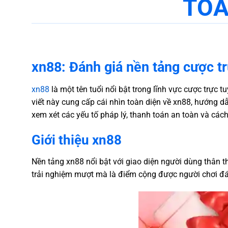
TOÀ
xn88: Đánh giá nền tảng cược tr
xn88
là một tên tuổi nổi bật trong lĩnh vực cược trực 
viết này cung cấp cái nhìn toàn diện về xn88, hướng d
xem xét các yếu tố pháp lý, thanh toán an toàn và cách
Giới thiệu xn88
Nền tảng xn88 nổi bật với giao diện người dùng thân thi
trải nghiệm mượt mà là điểm cộng được người chơi đán