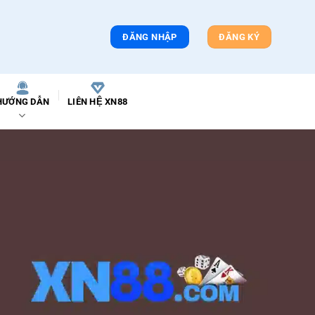
ĐĂNG NHẬP
ĐĂNG KÝ
HƯỚNG DẪN
LIÊN HỆ XN88