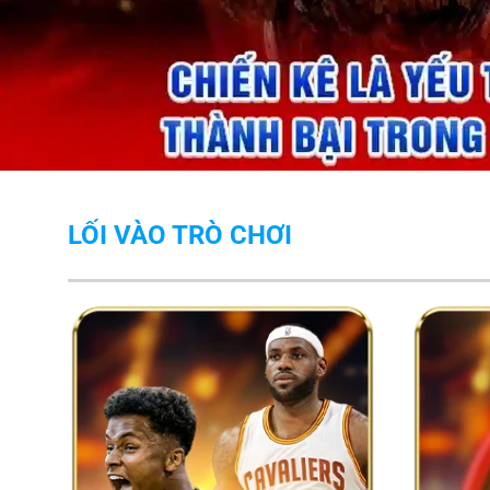
LỐI VÀO TRÒ CHƠI