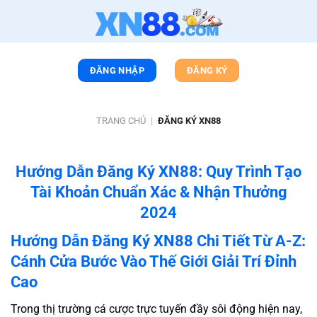
Chuyển
đến
nội
dung
ĐĂNG NHẬP
ĐĂNG KÝ
TRANG CHỦ
|
ĐĂNG KÝ XN88
Hướng Dẫn Đăng Ký XN88: Quy Trình Tạo
Tài Khoản Chuẩn Xác & Nhận Thưởng
2024
Hướng Dẫn Đăng Ký XN88 Chi Tiết Từ A-Z:
Cánh Cửa Bước Vào Thế Giới Giải Trí Đỉnh
Cao
Trong thị trường cá cược trực tuyến đầy sôi động hiện nay,