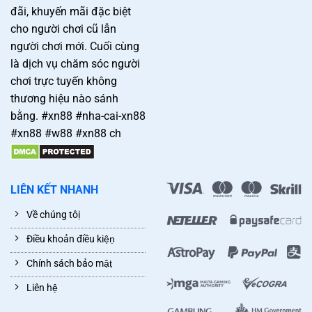
đãi, khuyến mãi đặc biệt
cho người chơi cũ lẫn
người chơi mới. Cuối cùng
là dịch vụ chăm sóc người
chơi trực tuyến không
thương hiệu nào sánh
bằng. #xn88 #nha-cai-xn88
#xn88 #w88 #xn88 ch
LIÊN KẾT NHANH
Về chúng tôị
Điều khoản điều kiệṇ
Chính sách bảo mậṭ
Liên hệ̣