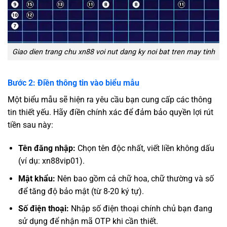
Giao dien trang chu xn88 voi nut dang ky noi bat tren may tinh
Bước 2: Điền thông tin vào biểu mẫu
Một biểu mẫu sẽ hiện ra yêu cầu bạn cung cấp các thông
tin thiết yếu. Hãy điền chính xác để đảm bảo quyền lợi rút
tiền sau này:
Tên đăng nhập:
Chọn tên độc nhất, viết liền không dấu
(ví dụ: xn88vip01).
Mật khẩu:
Nên bao gồm cả chữ hoa, chữ thường và số
để tăng độ bảo mật (từ 8-20 ký tự).
Số điện thoại:
Nhập số điện thoại chính chủ bạn đang
sử dụng để nhận mã OTP khi cần thiết.