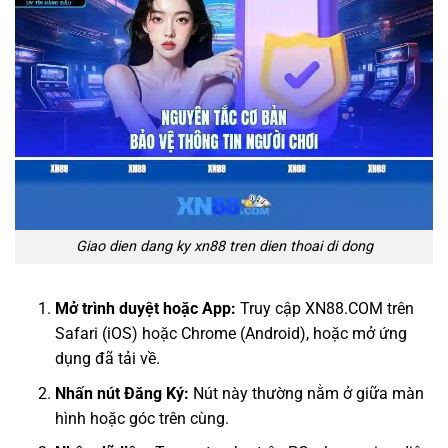
Giao dien dang ky xn88 tren dien thoai di dong
Mở trình duyệt hoặc App:
Truy cập XN88.COM trên
Safari (iOS) hoặc Chrome (Android), hoặc mở ứng
dụng đã tải về.
Nhấn nút Đăng Ký:
Nút này thường nằm ở giữa màn
hình hoặc góc trên cùng.