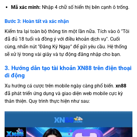
Mã xác minh:
Nhập 4 chữ số hiển thị bên cạnh ô trống.
Bước 3: Hoàn tất và xác nhận
Kiểm tra lại toàn bộ thông tin một lần nữa. Tích vào ô "Tôi
đã đủ 18 tuổi và đồng ý với điều khoản dịch vụ". Cuối
cùng, nhấn nút "Đăng Ký Ngay" để gửi yêu cầu. Hệ thống
sẽ xử lý trong vài giây và tự động đăng nhập cho bạn.
3. Hướng dẫn tạo tài khoản XN88 trên điện thoại
di động
Xu hướng cá cược trên mobile ngày càng phổ biến.
xn88
đã phát triển ứng dụng và giao diện web mobile cực kỳ
thân thiện. Quy trình thực hiện như sau: