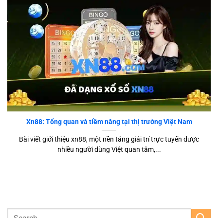
Xn88: Tổng quan và tiềm năng tại thị trường Việt Nam
Bài viết giới thiệu xn88, một nền tảng giải trí trực tuyến được
nhiều người dùng Việt quan tâm,...