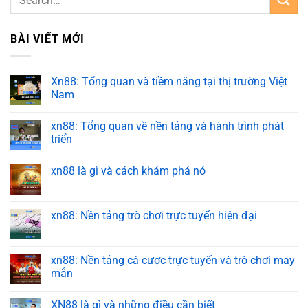
BÀI VIẾT MỚI
Xn88: Tổng quan và tiềm năng tại thị trường Việt
Nam
xn88: Tổng quan về nền tảng và hành trình phát
triển
xn88 là gì và cách khám phá nó
xn88: Nền tảng trò chơi trực tuyến hiện đại
xn88: Nền tảng cá cược trực tuyến và trò chơi may
mắn
XN88 là gì và những điều cần biết