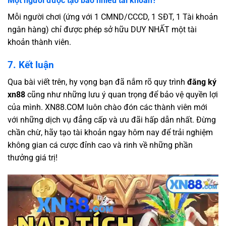
Một người được tạo bao nhiêu tài khoản?
Mỗi người chơi (ứng với 1 CMND/CCCD, 1 SĐT, 1 Tài khoản
ngân hàng) chỉ được phép sở hữu DUY NHẤT một tài
khoản thành viên.
7. Kết luận
Qua bài viết trên, hy vọng bạn đã nắm rõ quy trình
đăng ký
xn88
cũng như những lưu ý quan trọng để bảo vệ quyền lợi
của mình. XN88.COM luôn chào đón các thành viên mới
với những dịch vụ đẳng cấp và ưu đãi hấp dẫn nhất. Đừng
chần chừ, hãy tạo tài khoản ngay hôm nay để trải nghiệm
không gian cá cược đỉnh cao và rinh về những phần
thưởng giá trị!