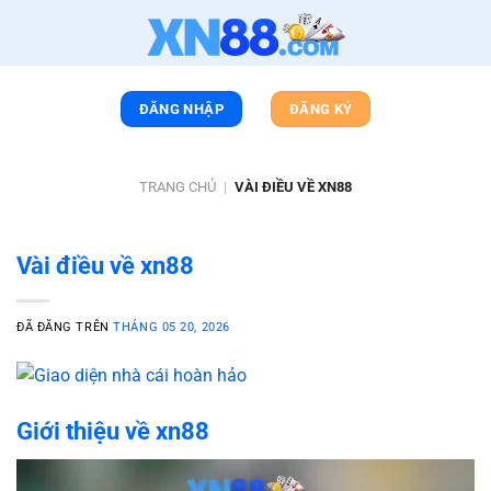
Chuyển
đến
nội
dung
ĐĂNG NHẬP
ĐĂNG KÝ
TRANG CHỦ
|
VÀI ĐIỀU VỀ XN88
Vài điều về xn88
ĐÃ ĐĂNG TRÊN
THÁNG 05 20, 2026
Giới thiệu về xn88