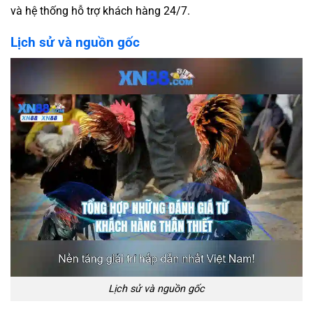
và hệ thống hỗ trợ khách hàng 24/7.
Lịch sử và nguồn gốc
Lịch sử và nguồn gốc