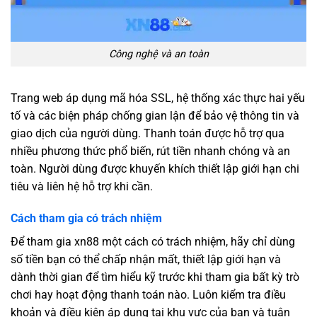
Công nghệ và an toàn
Trang web áp dụng mã hóa SSL, hệ thống xác thực hai yếu
tố và các biện pháp chống gian lận để bảo vệ thông tin và
giao dịch của người dùng. Thanh toán được hỗ trợ qua
nhiều phương thức phổ biến, rút tiền nhanh chóng và an
toàn. Người dùng được khuyến khích thiết lập giới hạn chi
tiêu và liên hệ hỗ trợ khi cần.
Cách tham gia có trách nhiệm
Để tham gia xn88 một cách có trách nhiệm, hãy chỉ dùng
số tiền bạn có thể chấp nhận mất, thiết lập giới hạn và
dành thời gian để tìm hiểu kỹ trước khi tham gia bất kỳ trò
chơi hay hoạt động thanh toán nào. Luôn kiểm tra điều
khoản và điều kiện áp dụng tại khu vực của bạn và tuân