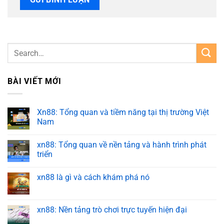
BÀI VIẾT MỚI
Xn88: Tổng quan và tiềm năng tại thị trường Việt
Nam
xn88: Tổng quan về nền tảng và hành trình phát
triển
xn88 là gì và cách khám phá nó
xn88: Nền tảng trò chơi trực tuyến hiện đại