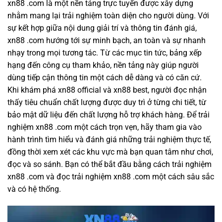
xn88 .com là một nền tảng trực tuyến được xây dựng
nhằm mang lại trải nghiệm toàn diện cho người dùng. Với
sự kết hợp giữa nội dung giải trí và thông tin đánh giá,
xn88 .com hướng tới sự minh bạch, an toàn và sự nhanh
nhạy trong mọi tương tác. Từ các mục tin tức, bảng xếp
hạng đến công cụ tham khảo, nền tảng này giúp người
dùng tiếp cận thông tin một cách dễ dàng và có căn cứ.
Khi khám phá xn88 official và xn88 best, người đọc nhận
thấy tiêu chuẩn chất lượng được duy trì ở từng chi tiết, từ
bảo mật dữ liệu đến chất lượng hỗ trợ khách hàng. Để trải
nghiệm xn88 .com một cách trọn vẹn, hãy tham gia vào
hành trình tìm hiểu và đánh giá những trải nghiệm thực tế,
đồng thời xem xét các khu vực mà bạn quan tâm như chơi,
đọc và so sánh. Bạn có thể bắt đầu bằng cách trải nghiệm
xn88 .com và đọc trải nghiệm xn88 .com một cách sâu sắc
và có hệ thống.