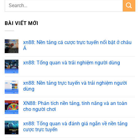
BÀI VIẾT MỚI
xn88: Nền tảng cá cược trực tuyến nổi bật ở châu
Á
xn88: Tổng quan và trải nghiệm người dùng
xn88: Nền tảng trực tuyến và trải nghiệm người
dùng
XN88: Phân tích nền tảng, tính năng và an toàn
cho người chơi
xn88: Tổng quan và đánh giá ngắn về nền tảng
cược trực tuyến