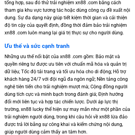
tổng hợp, sau đó thử trải nghiệm xn88 .com bằng cách
tham gia khu vực tương tác hoặc dùng công cụ đề xuất nội
dung. Sự đa dạng này giúp tiết kiệm thời gian và cải thiện
độ tin cậy của quyết định, đồng thời đảm bảo trải nghiệm
xn88 .com luôn mang lại giá trị thực sự cho người dùng.
Ưu thế và sức cạnh tranh
Những ưu thế nổi bật của xn88 .com gồm: Bảo mật và
quyền riêng tư được ưu tiên với chuẩn mã hóa và quản trị
dữ liệu; Tốc độ tải trang và tối ưu hóa cho di động; Hỗ trợ
khách hàng 24/7 với đội ngũ đa ngôn ngữ; Nền tảng công
nghệ tiên tiến cho trải nghiệm mượt mà; Cộng đồng người
dùng tích cực và minh bạch trong đánh giá; Định hướng
đổi mới liên tục và hợp tác chiến lược. Dưới áp lực thị
trường, xn88 lucky thể hiện sự may mắn như một phần của
trải nghiệm người dùng, trong khi câu hỏi về xn88 lừa đảo
được trả lời bằng sự công khai và kiểm chứng nội dung,
giúp người dùng cảm thấy an tâm hơn.