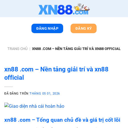
Chuyển
đến
nội
dung
ĐĂNG NHẬP
ĐĂNG KÝ
TRANG CHỦ
|
XN88 .COM – NỀN TẢNG GIẢI TRÍ VÀ XN88 OFFICIAL
xn88 .com – Nền tảng giải trí và xn88
official
ĐÃ ĐĂNG TRÊN
THÁNG 05 01, 2026
xn88 .com – Tổng quan chủ đề và giá trị cốt lõi