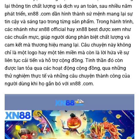
lại thông tin chất lượng và dịch vụ an toàn, sau nhiều năm
phát triển, xn88 .com dần hình thành sứ mệnh mang lại sự
tin cậy và sáng tạo trong từng sản phẩm. Trong hành trình,
các nhánh như xn88 official hay xn88 best được xem như
các chuẩn mực, giúp người dùng phân biệt chất lượng và
cam kết mà thương hiệu mang lại. Câu chuyện này không
chỉ là một logo hay một tên miền mà còn là lời hứa về sự
liên tục cải tiến và hỗ trợ cộng đồng. Tinh thần đó còn
được lan tỏa qua các hoạt động cộng đồng, qua những
thử nghiệm thực tế và những câu chuyện thành công của
người dùng khi họ gắn bó với xn88 .com.