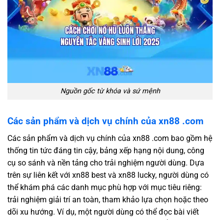
Nguồn gốc từ khóa và sứ mệnh
Các sản phẩm và dịch vụ chính của xn88 .com
Các sản phẩm và dịch vụ chính của xn88 .com bao gồm hệ
thống tin tức đáng tin cậy, bảng xếp hạng nội dung, công
cụ so sánh và nền tảng cho trải nghiệm người dùng. Dựa
trên sự liên kết với xn88 best và xn88 lucky, người dùng có
thể khám phá các danh mục phù hợp với mục tiêu riêng:
trải nghiệm giải trí an toàn, tham khảo lựa chọn hoặc theo
dõi xu hướng. Ví dụ, một người dùng có thể đọc bài viết