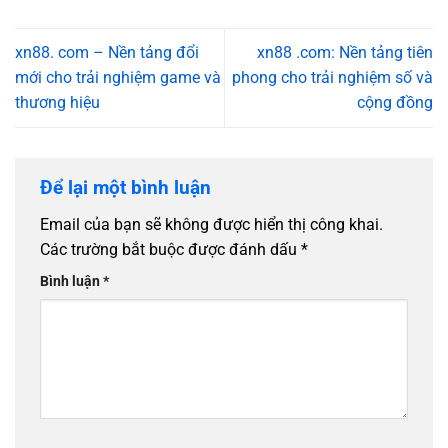
xn88. com – Nền tảng đổi
xn88 .com: Nền tảng tiên
mới cho trải nghiệm game và
phong cho trải nghiệm số và
thương hiệu
cộng đồng
Để lại một bình luận
Email của bạn sẽ không được hiển thị công khai.
Các trường bắt buộc được đánh dấu
*
Bình luận
*