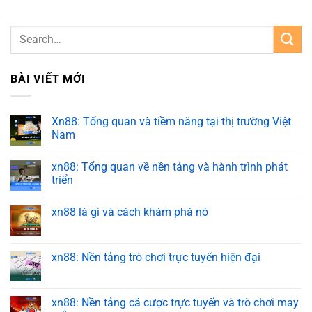
BÀI VIẾT MỚI
Xn88: Tổng quan và tiềm năng tại thị trường Việt
Nam
xn88: Tổng quan về nền tảng và hành trình phát
triển
xn88 là gì và cách khám phá nó
xn88: Nền tảng trò chơi trực tuyến hiện đại
xn88: Nền tảng cá cược trực tuyến và trò chơi may