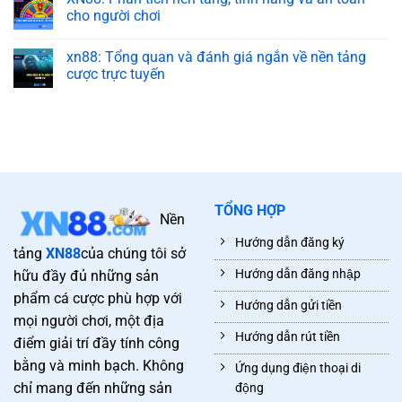
cho người chơi
xn88: Tổng quan và đánh giá ngắn về nền tảng
cược trực tuyến
TỔNG HỢP
Nền
Hướng dẫn đăng ký
tảng
XN88
của chúng tôi sở
Hướng dẫn đăng nhập
hữu đầy đủ những sản
phẩm cá cược phù hợp với
Hướng dẫn gửi tiền
mọi người chơi, một địa
Hướng dẫn rút tiền
điểm giải trí đầy tính công
bằng và minh bạch. Không
Ứng dụng điện thoại di
chỉ mang đến những sản
động