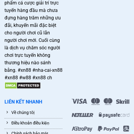
phẩm cá cược giải trí trực
tuyến hàng đầu mà chưa
đựng hàng trăm những ưu
đãi, khuyến mãi đặc biệt
cho người chơi cũ lẫn
người chơi mới. Cuối cùng
là dịch vụ chăm sóc người
chơi trực tuyến không
thương hiệu nào sánh
bằng. #xn88 #nha-cai-xn88
#xn88 #w88 #xn88 ch
LIÊN KẾT NHANH
Về chúng tôị
Điều khoản điều kiệṇ
Chính sách bảo mậṭ