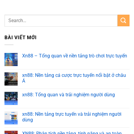
BÀI VIẾT MỚI
Xn88 – Tổng quan về nền tảng trò chơi trực tuyến
xn88: Nền tảng cá cược trực tuyến nổi bật ở châu
Á
xn88: Tổng quan và trải nghiệm người dùng
xn88: Nền tảng trực tuyến và trải nghiệm người
dùng
XN88: Phân tích nền tảng, tính năng và an toàn