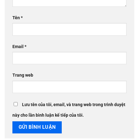
Tên
*
Email
*
Trang web
Lưu tên của tôi, email, và trang web trong trình duyệt
này cho lần bình luận kế tiếp của tôi.