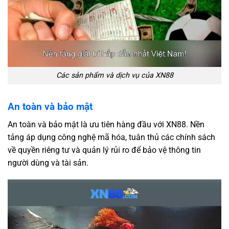
Các sản phẩm và dịch vụ của XN88
An toàn và bảo mật
An toàn và bảo mật là ưu tiên hàng đầu với XN88. Nền
tảng áp dụng công nghệ mã hóa, tuân thủ các chính sách
về quyền riêng tư và quản lý rủi ro để bảo vệ thông tin
người dùng và tài sản.