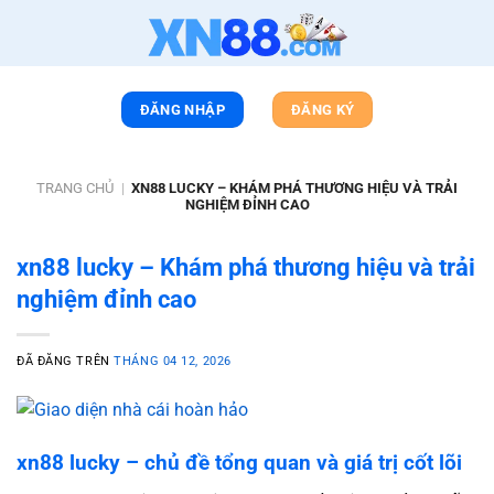
Chuyển
đến
nội
dung
ĐĂNG NHẬP
ĐĂNG KÝ
TRANG CHỦ
|
XN88 LUCKY – KHÁM PHÁ THƯƠNG HIỆU VÀ TRẢI
NGHIỆM ĐỈNH CAO
xn88 lucky – Khám phá thương hiệu và trải
nghiệm đỉnh cao
ĐÃ ĐĂNG TRÊN
THÁNG 04 12, 2026
xn88 lucky – chủ đề tổng quan và giá trị cốt lõi