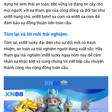
dựng hệ sinh thái an toàn, bền vững và đáng tin cậy cho
mọi người, với sự tham gia của cộng đồng và đối tác như
xn88 trang chủ, xn88 bshrf sa com và xn88 sa.com để
đảm bảo sự đồng thuận trên toàn cầu.
Tóm lại và lời mời trải nghiệm
Tóm lại, xn88 lucky đại diện cho sự đổi mới có trách
nhiệm, an toàn và trải nghiệm người dùng xuất sắc. Hãy
tham gia trải nghiệm xn88 lucky ngay hôm nay để cảm
nhận sự khác biệt và cùng chúng tôi viết tiếp câu chuyện
thành công cho cộng đồng toàn cầu.