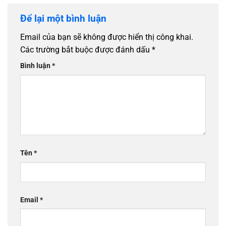
Để lại một bình luận
Email của bạn sẽ không được hiển thị công khai.
Các trường bắt buộc được đánh dấu
*
Bình luận
*
Tên
*
Email
*