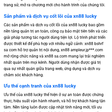
trang sử, mở ra chương mới cho hành trình của chúng tôi.
Sản phẩm và dịch vụ cốt lõi của xn88 lucky
Các sản phẩm và dịch vụ cốt lõi của xn88 lucky bao gồm
nền tảng quản trị an toàn, công cụ bảo mật tiên tiến và các
giải pháp tương tác người dùng tiện lợi. Lộ trình phát triển
được thiết kế để phù hợp với nhiều ngữ cảnh: xn88 bshrf
sa com hỗ trợ quản trị nội dung, xn88 ampleur.jp***.com
mở rộng chức năng và xn88 sa.com mang lại trải nghiệm
nhất quán trên mọi kênh. Người dùng nhận được giá trị
qua sự nhất quán giữa trang web, ứng dụng và dịch vụ
chăm sóc khách hàng.
Ưu thế cạnh tranh của xn88 lucky
Ưu thế của xn88 lucky thể hiện ở sự an toàn được chứng
thực, hiệu suất vận hành nhanh, và hỗ trợ khách hàng tận
tâm. Nền tảng luôn được cập nhật tính năng mới, tối ưu