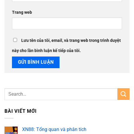
Trang web
Lưu tên của tôi, email, và trang web trong trình duyệt
này cho lần bình luận kế tiếp của tôi.
BÀI VIẾT MỚI
XN88: Tổng quan và phân tích