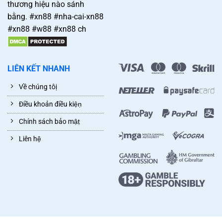
thương hiệu nào sánh
bằng. #xn88 #nha-cai-xn88
#xn88 #w88 #xn88 ch
LIÊN KẾT NHANH
Về chúng tôị
Điều khoản điều kiệṇ
Chính sách bảo mậṭ
Liên hệ̣