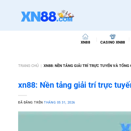
Chuyển
đến
nội
dung
XN88
CASINO XN88
TRANG CHỦ
|
XN88: NỀN TẢNG GIẢI TRÍ TRỰC TUYẾN VÀ TỔNG
xn88: Nền tảng giải trí trực tuy
ĐÃ ĐĂNG TRÊN
THÁNG 05 31, 2026