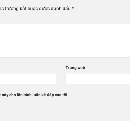
ác trường bắt buộc được đánh dấu
*
Trang web
 này cho lần bình luận kế tiếp của tôi.