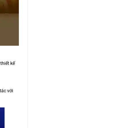
thiết kế
tác với