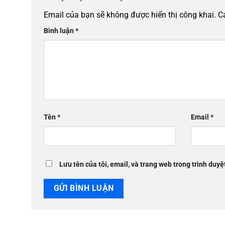
Email của bạn sẽ không được hiển thị công khai.
C
Bình luận
*
Tên
*
Email
*
Lưu tên của tôi, email, và trang web trong trình duyệt