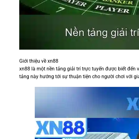
Giới thiệu về xn88
xn88 là một nền tảng giải trí trực tuyến được biết đến
tảng này hướng tới sự thuận tiện cho người chơi với g