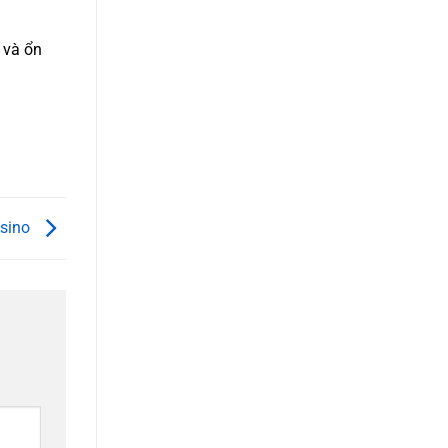
 và ổn
asino