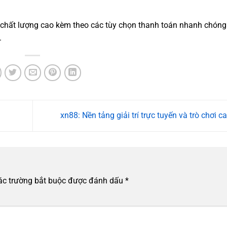
rí chất lượng cao kèm theo các tùy chọn thanh toán nhanh chóng
.
xn88: Nền tảng giải trí trực tuyến và trò chơi c
ác trường bắt buộc được đánh dấu
*