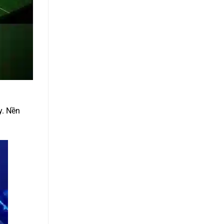
y. Nền