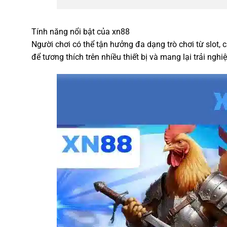
Tính năng nổi bật của xn88
Người chơi có thể tận hưởng đa dạng trò chơi từ slot, 
để tương thích trên nhiều thiết bị và mang lại trải ng