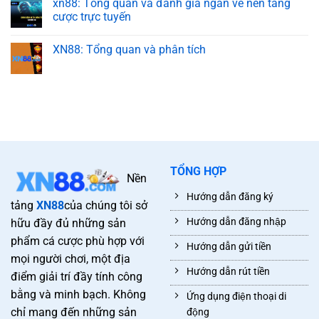
xn88: Tổng quan và đánh giá ngắn về nền tảng
cược trực tuyến
XN88: Tổng quan và phân tích
TỔNG HỢP
Nền
Hướng dẫn đăng ký
tảng
XN88
của chúng tôi sở
Hướng dẫn đăng nhập
hữu đầy đủ những sản
phẩm cá cược phù hợp với
Hướng dẫn gửi tiền
mọi người chơi, một địa
Hướng dẫn rút tiền
điểm giải trí đầy tính công
bằng và minh bạch. Không
Ứng dụng điện thoại di
chỉ mang đến những sản
động