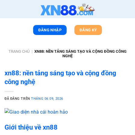
Chuyển
đến
nội
dung
ĐĂNG NHẬP
ĐĂNG KÝ
TRANG CHỦ
|
XN88: NỀN TẢNG SÁNG TẠO VÀ CỘNG ĐỒNG CÔNG
NGHỆ
xn88: nền tảng sáng tạo và cộng đồng
công nghệ
ĐÃ ĐĂNG TRÊN
THÁNG 06 09, 2026
Giới thiệu về xn88