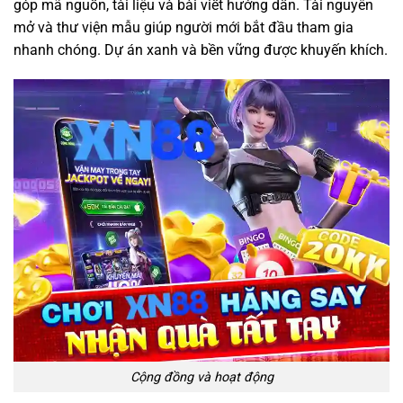
góp mã nguồn, tài liệu và bài viết hướng dẫn. Tài nguyên
mở và thư viện mẫu giúp người mới bắt đầu tham gia
nhanh chóng. Dự án xanh và bền vững được khuyến khích.
Cộng đồng và hoạt động