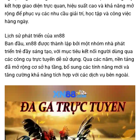
kết hợp giao diện trực quan, hiệu suất cao và khả năng mở
rộng để phục vụ các nhu cầu giải trí, học tập và công việc
hàng ngày.
Lịch sử phát triển của xn88
Ban đầu, xn88 được thành lập bởi một nhóm nhà phát
triển trẻ đầy sáng tạo, với mục tiêu kết nối người dùng qua
các công cụ trực tuyến dễ sử dụng. Qua các năm, nền tảng
đã mở rộng cơ sở hạ tầng, bổ sung các tính năng mới và
tăng cường khả năng tích hợp với các dịch vụ bên ngoài.