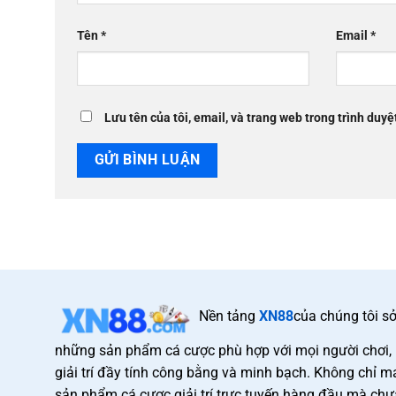
Tên
*
Email
*
Lưu tên của tôi, email, và trang web trong trình duyệt
Nền tảng
XN88
của chúng tôi s
những sản phẩm cá cược phù hợp với mọi người chơi,
giải trí đầy tính công bằng và minh bạch. Không chỉ
sản phẩm cá cược giải trí trực tuyến hàng đầu mà ch