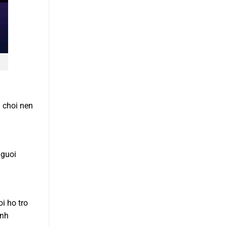
 choi nen
nguoi
i ho tro
anh