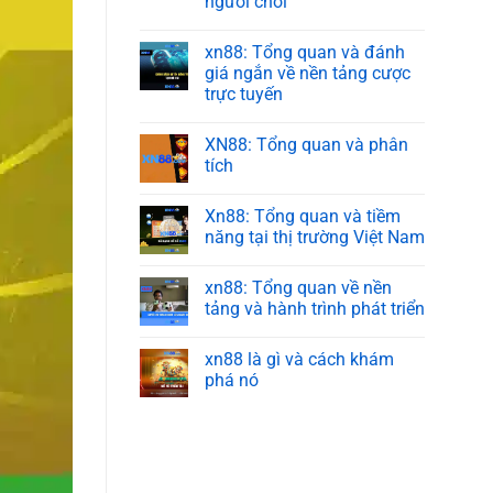
người chơi
xn88: Tổng quan và đánh
giá ngắn về nền tảng cược
trực tuyến
XN88: Tổng quan và phân
tích
Xn88: Tổng quan và tiềm
năng tại thị trường Việt Nam
xn88: Tổng quan về nền
tảng và hành trình phát triển
xn88 là gì và cách khám
phá nó