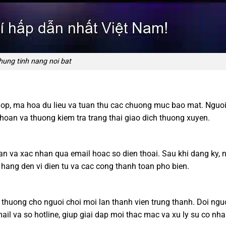
hung tinh nang noi bat
 lop, ma hoa du lieu va tuan thu cac chuong muc bao mat. Nguoi
hoan va thuong kiem tra trang thai giao dich thuong xuyen.
an va xac nhan qua email hoac so dien thoai. Sau khi dang ky, 
 hang den vi dien tu va cac cong thanh toan pho bien.
thuong cho nguoi choi moi lan thanh vien trung thanh. Doi nguo
ail va so hotline, giup giai dap moi thac mac va xu ly su co nh