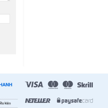
NHANH
̀u kiệṇ