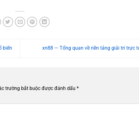
ổ biến
xn88 — Tổng quan về nền tảng giải trí trực 
ác trường bắt buộc được đánh dấu
*