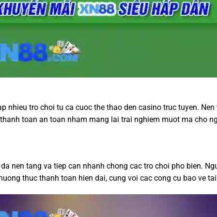
p nhieu tro choi tu ca cuoc the thao den casino truc tuyen. Nen
ap thanh toan an toan nham mang lai trai nghiem muot ma cho n
o da nen tang va tiep can nhanh chong cac tro choi pho bien. Ng
 phuong thuc thanh toan hien dai, cung voi cac cong cu bao ve ta