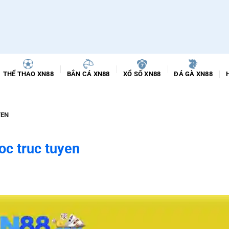
THỂ THAO XN88
BẮN CÁ XN88
XỔ SỐ XN88
ĐÁ GÀ XN88
YEN
oc truc tuyen