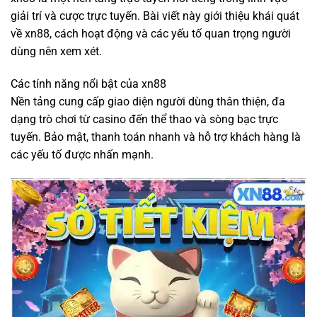
giải trí và cược trực tuyến. Bài viết này giới thiệu khái quát
về xn88, cách hoạt động và các yếu tố quan trọng người
dùng nên xem xét.
Các tính năng nổi bật của xn88
Nền tảng cung cấp giao diện người dùng thân thiện, đa
dạng trò chơi từ casino đến thể thao và sòng bạc trực
tuyến. Bảo mật, thanh toán nhanh và hỗ trợ khách hàng là
các yếu tố được nhấn mạnh.