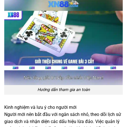
Hướng dẫn tham gia an toàn
Kinh nghiệm và lưu ý cho người mới
Người mới nên bắt đầu với ngân sách nhỏ, theo dõi lịch sử
giao dịch và nhận diện các dấu hiệu lừa đảo. Việc quản lý