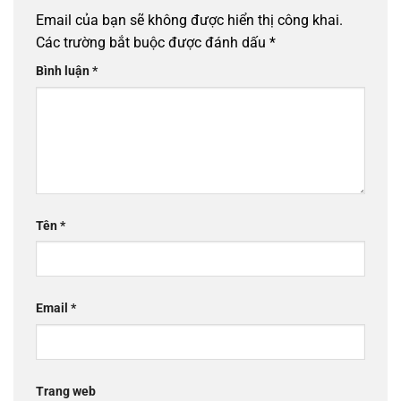
Email của bạn sẽ không được hiển thị công khai.
Các trường bắt buộc được đánh dấu
*
Bình luận
*
Tên
*
Email
*
Trang web