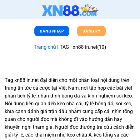
Chuyển
đến
nội
dung
ĐĂNG NHẬP
ĐĂNG KÝ
Trang chủ
|
TAG
|
xn88 in.net(10)
Tag xn88 in.net đại diện cho một phân loại nội dung trên
trang tin tức cá cược tại Việt Nam, nơi tập hợp các bài viết
phân tích tỷ lệ, nhận định bóng đá và kinh nghiệm soi kèo.
Nội dung liên quan đến kèo nhà cái, tỷ lệ bóng đá, soi kèo,
khía cạnh đánh giá trận đấu nhằm cung cấp cái nhìn tổng
quan cho người đọc mà không đi vào hướng dẫn hay
khuyến nghị tham gia. Người đọc thường tra cứu cách diễn
giải tỷ lệ, các khái niệm như kèo châu Á, kèo tổng và các