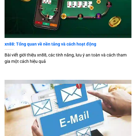
xn88: Tổng quan về nền tảng và cách hoạt động
Bài viết giới thiệu xn88, các tính năng, lưu ý an toàn và cách tham
gia một cách hiệu quả