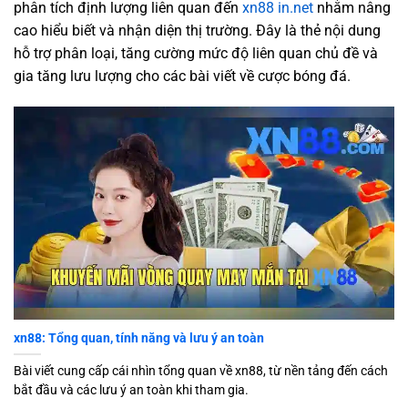
phân tích định lượng liên quan đến
xn88 in.net
nhằm nâng
cao hiểu biết và nhận diện thị trường. Đây là thẻ nội dung
hỗ trợ phân loại, tăng cường mức độ liên quan chủ đề và
gia tăng lưu lượng cho các bài viết về cược bóng đá.
xn88: Tổng quan, tính năng và lưu ý an toàn
Bài viết cung cấp cái nhìn tổng quan về xn88, từ nền tảng đến cách
bắt đầu và các lưu ý an toàn khi tham gia.