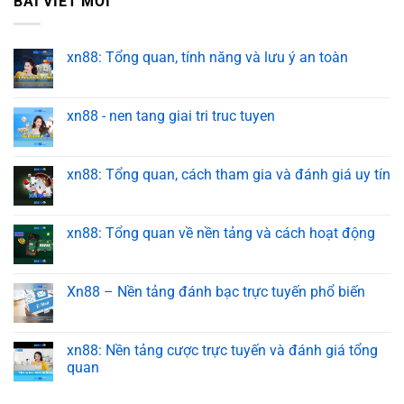
BÀI VIẾT MỚI
xn88: Tổng quan, tính năng và lưu ý an toàn
xn88 - nen tang giai tri truc tuyen
xn88: Tổng quan, cách tham gia và đánh giá uy tín
xn88: Tổng quan về nền tảng và cách hoạt động
Xn88 – Nền tảng đánh bạc trực tuyến phổ biến
xn88: Nền tảng cược trực tuyến và đánh giá tổng
quan