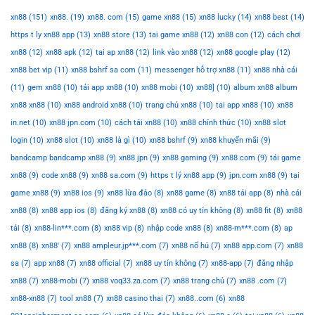
xn88 (151)
xn88. (19)
xn88. com (15)
game xn88 (15)
xn88 lucky (14)
xn88 best (14)
https t ly xn88 app (13)
xn88 store (13)
tai game xn88 (12)
xn88 con (12)
cách chơi
xn88 (12)
xn88 apk (12)
tai ap xn88 (12)
link vào xn88 (12)
xn88 google play (12)
xn88 bet vip (11)
xn88 bshrf sa com (11)
messenger hỗ trợ xn88 (11)
xn88 nhà cái
(11)
gem xn88 (10)
tải app xn88 (10)
xn88 mobi (10)
xn88] (10)
album xn88 album
xn88 xn88 (10)
xn88 android xn88 (10)
trang chủ xn88 (10)
tai app xn88 (10)
xn88
in.net (10)
xn88 jpn.com (10)
cách tải xn88 (10)
xn88 chính thức (10)
xn88 slot
login (10)
xn88 slot (10)
xn88 là gì (10)
xn88 bshrf (9)
xn88 khuyến mãi (9)
bandcamp bandcamp xn88 (9)
xn88 jpn (9)
xn88 gaming (9)
xn88 com (9)
tải game
xn88 (9)
code xn88 (9)
xn88 sa.com (9)
https t lý xn88 app (9)
jpn.com xn88 (9)
tại
game xn88 (9)
xn88 ios (9)
xn88 lừa đảo (8)
xn88 game (8)
xn88 tải app (8)
nhà cái
xn88 (8)
xn88 app ios (8)
đăng ký xn88 (8)
xn88 có uy tín không (8)
xn88 fit (8)
xn88
tải (8)
xn88-lin***.com (8)
xn88 vip (8)
nhập code xn88 (8)
xn88-m***.com (8)
ap
xn88 (8)
xn88' (7)
xn88 ampleur.jp***.com (7)
xn88 nổ hủ (7)
xn88 app.com (7)
xn88
sa (7)
app xn88 (7)
xn88 official (7)
xn88 uy tín không (7)
xn88-app (7)
đăng nhập
xn88 (7)
xn88-mobi (7)
xn88 voq33.za.com (7)
xn88 trang chủ (7)
xn88 .com (7)
xn88-xn88 (7)
tool xn88 (7)
xn88 casino thai (7)
xn88..com (6)
xn88