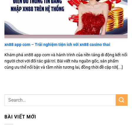
xn88 app com – Trải nghiệm tiện ích với xn88 casino thai
Khám phá xn88 app com và hành trình của nền tảng di động kết nối
người chơi với đối tác giải trí. Bài viết nêu nguồn gốc, sản phẩm
cùng ưu thế nổi bật và tầm nhìn tương lai, đồng thời đề cập tới[...]
BÀI VIẾT MỚI