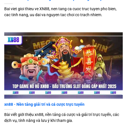
Bai viet gioi thieu ve XN88, nen tang ca cuoc truc tuyen pho bien,
cac tinh nang, uu dai va nguyen tac choi co trach nhiem.
xn88 - Nền tảng giải trí và cá cược trực tuyến
Bài viết giới thiệu xn88, nền tảng cá cược và giải trí trực tuyến, các
dịch vụ, tính năng và lưu ý khi tham gia.