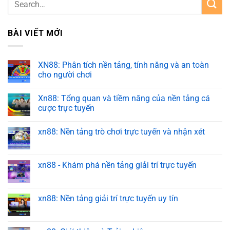
BÀI VIẾT MỚI
XN88: Phân tích nền tảng, tính năng và an toàn
cho người chơi
Xn88: Tổng quan và tiềm năng của nền tảng cá
cược trực tuyến
xn88: Nền tảng trò chơi trực tuyến và nhận xét
xn88 - Khám phá nền tảng giải trí trực tuyến
xn88: Nền tảng giải trí trực tuyến uy tín