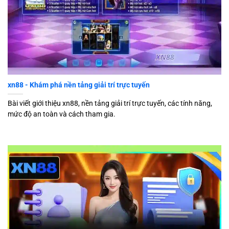
xn88 - Khám phá nền tảng giải trí trực tuyến
Bài viết giới thiệu xn88, nền tảng giải trí trực tuyến, các tính năng,
mức độ an toàn và cách tham gia.