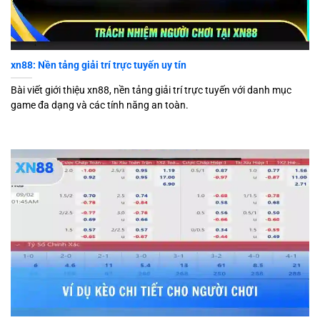
xn88: Nền tảng giải trí trực tuyến uy tín
Bài viết giới thiệu xn88, nền tảng giải trí trực tuyến với danh mục
game đa dạng và các tính năng an toàn.