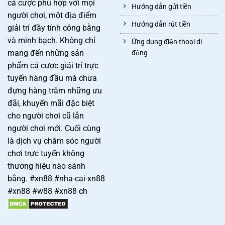
cá cược phù hợp với mọi
Hướng dẫn gửi tiền
người chơi, một địa điểm
Hướng dẫn rút tiền
giải trí đầy tính công bằng
và minh bạch. Không chỉ
Ứng dụng điện thoại di
mang đến những sản
động
phẩm cá cược giải trí trực
tuyến hàng đầu mà chưa
đựng hàng trăm những ưu
đãi, khuyến mãi đặc biệt
cho người chơi cũ lẫn
người chơi mới. Cuối cùng
là dịch vụ chăm sóc người
chơi trực tuyến không
thương hiệu nào sánh
bằng. #xn88 #nha-cai-xn88
#xn88 #w88 #xn88 ch