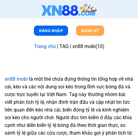
Chuyển
đến
nội
dung
ĐĂNG NHẬP
ĐĂNG KÝ
Trang chủ
|
TAG
|
xn88 mobi(10)
xn88 mobi
là một thẻ chứa đựng thông tin tổng hợp về nhà
cái, kèo và các nội dung soi kèo trong lĩnh vực bóng đá và
cược trực tuyến tại Việt Nam. Tag này thường nhóm bài
viết phân tích tỷ lệ, nhận định trận đấu và cập nhật tin tức
liên quan đến kèo nhà cái, biến động tỷ lệ và kinh nghiệm
soi kèo cho người chơi. Người đọc tìm kiếm ở đây các khía
cạnh như diễn biến tỷ lệ bóng đá theo thời gian thực, so
sánh tỷ lệ giữa các cửa cược, tham khảo gợi ý phân tích từ