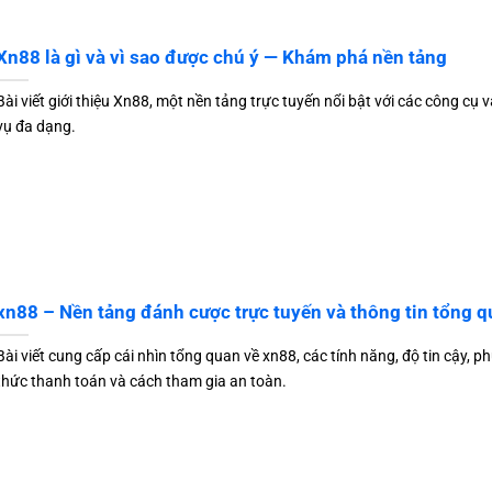
Xn88 là gì và vì sao được chú ý — Khám phá nền tảng
Bài viết giới thiệu Xn88, một nền tảng trực tuyến nổi bật với các công cụ v
vụ đa dạng.
xn88 – Nền tảng đánh cược trực tuyến và thông tin tổng 
Bài viết cung cấp cái nhìn tổng quan về xn88, các tính năng, độ tin cậy, 
thức thanh toán và cách tham gia an toàn.