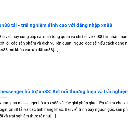
xn88 tải - trải nghiệm đỉnh cao với đăng nhập xn88
Bài viết này cung cấp cái nhìn tổng quan và chi tiết về xn88 tải, nhấn mạnh
cốt lõi, các sản phẩm và dịch vụ liên quan. Người đọc sẽ hiểu cách đăng 
xn88 mở khóa các ưu đãi xn88[...]
messenger hỗ trợ xn88: Kết nối thương hiệu và trải nghiệ
Khám phá messenger hỗ trợ xn88 và các giải pháp giao tiếp tối ưu cho xn
login, xn88 tải và các tính năng khác. Bài viết trình bày nguồn gốc, sản p
lõi và trải nghiệm thực tế như[...]