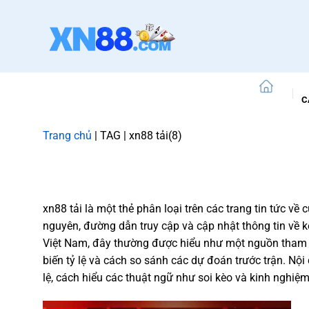
Chuyển
đến
nội
dung
C
Trang chủ
|
TAG
|
xn88 tải(8)
xn88 tải là một thẻ phân loại trên các trang tin tức về
nguyên, đường dẫn truy cập và cập nhật thông tin về k
Việt Nam, đây thường được hiểu như một nguồn tham kh
biến tỷ lệ và cách so sánh các dự đoán trước trận. Nội
lệ, cách hiểu các thuật ngữ như soi kèo và kinh nghiệ