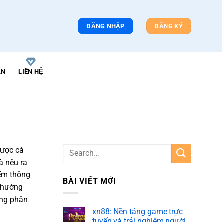
ĐĂNG NHẬP
ĐĂNG KÝ
̃N
LIÊN HỆ
cược cá
à nêu ra
iếm thông
BÀI VIẾT MỚI
ì hướng
ung phân
xn88: Nền tảng game trực
tuyến và trải nghiệm người