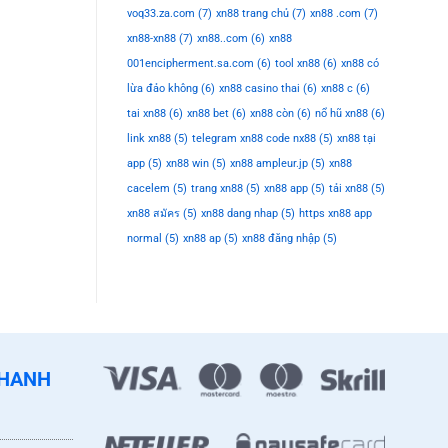
voq33.za.com (7)
xn88 trang chủ (7)
xn88 .com (7)
xn88-xn88 (7)
xn88..com (6)
xn88
001encipherment.sa.com (6)
tool xn88 (6)
xn88 có
lừa đảo không (6)
xn88 casino thai (6)
xn88 c (6)
tai xn88 (6)
xn88 bet (6)
xn88 còn (6)
nổ hũ xn88 (6)
link xn88 (5)
telegram xn88 code nx88 (5)
xn88 tại
app (5)
xn88 win (5)
xn88 ampleur.jp (5)
xn88
cacelem (5)
trang xn88 (5)
xn88 app (5)
tải xn88 (5)
xn88 สมัคร (5)
xn88 dang nhap (5)
https xn88 app
normal (5)
xn88 ap (5)
xn88 đăng nhập (5)
NHANH