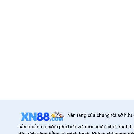
Nền tảng
của chúng tôi sở hữu
sản phẩm cá cược phù hợp với mọi người chơi, một địa 