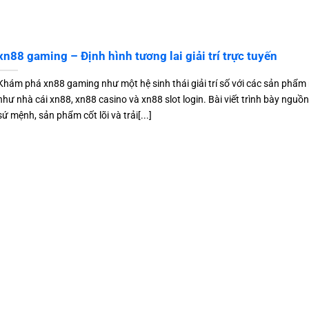
xn88 gaming – Định hình tương lai giải trí trực tuyến
Khám phá xn88 gaming như một hệ sinh thái giải trí số với các sản phẩm 
như nhà cái xn88, xn88 casino và xn88 slot login. Bài viết trình bày nguồn
sứ mệnh, sản phẩm cốt lõi và trải[...]