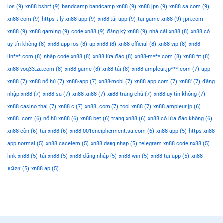
ios (9)
xn88 bshrf (9)
bandcamp bandcamp xn88 (9)
xn88 jpn (9)
xn88 sa.com (9)
xn88 com (9)
https t lý xn88 app (9)
xn88 tải app (9)
tại game xn88 (9)
jpn.com
xn88 (9)
xn88 gaming (9)
code xn88 (9)
đăng ký xn88 (9)
nhà cái xn88 (8)
xn88 có
uy tín không (8)
xn88 app ios (8)
ap xn88 (8)
xn88 official (8)
xn88 vip (8)
xn88-
lin***.com (8)
nhập code xn88 (8)
xn88 lừa đảo (8)
xn88-m***.com (8)
xn88 fit (8)
xn88 voq33.za.com (8)
xn88 game (8)
xn88 tải (8)
xn88 ampleur.jp***.com (7)
app
xn88 (7)
xn88 nổ hủ (7)
xn88-app (7)
xn88-mobi (7)
xn88 app.com (7)
xn88' (7)
đăng
nhập xn88 (7)
xn88 sa (7)
xn88-xn88 (7)
xn88 trang chủ (7)
xn88 uy tín không (7)
xn88 casino thai (7)
xn88 c (7)
xn88 .com (7)
tool xn88 (7)
xn88 ampleur.jp (6)
xn88..com (6)
nổ hũ xn88 (6)
xn88 bet (6)
trang xn88 (6)
xn88 có lừa đảo không (6)
xn88 còn (6)
tai xn88 (6)
xn88 001encipherment.sa.com (6)
xn88 app (5)
https xn88
app normal (5)
xn88 cacelem (5)
xn88 dang nhap (5)
telegram xn88 code nx88 (5)
link xn88 (5)
tải xn88 (5)
xn88 đăng nhập (5)
xn88 win (5)
xn88 tại app (5)
xn88
สมัคร (5)
xn88 ap (5)