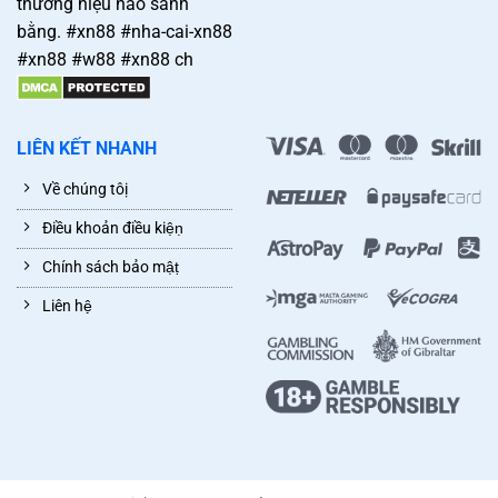
thương hiệu nào sánh
bằng. #xn88 #nha-cai-xn88
#xn88 #w88 #xn88 ch
LIÊN KẾT NHANH
Về chúng tôị
Điều khoản điều kiệṇ
Chính sách bảo mậṭ
Liên hệ̣