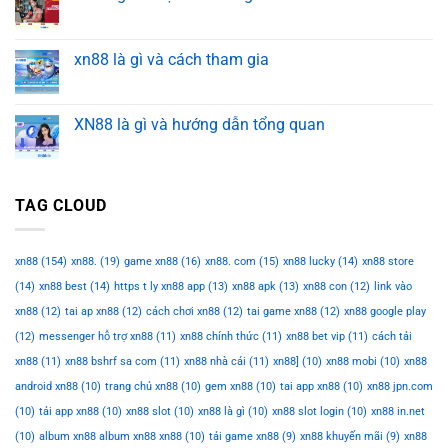
xn88 là gì và cách tham gia
XN88 là gì và hướng dẫn tổng quan
TAG CLOUD
xn88 (154)
xn88. (19)
game xn88 (16)
xn88. com (15)
xn88 lucky (14)
xn88 store
(14)
xn88 best (14)
https t ly xn88 app (13)
xn88 apk (13)
xn88 con (12)
link vào
xn88 (12)
tai ap xn88 (12)
cách chơi xn88 (12)
tai game xn88 (12)
xn88 google play
(12)
messenger hỗ trợ xn88 (11)
xn88 chính thức (11)
xn88 bet vip (11)
cách tải
xn88 (11)
xn88 bshrf sa com (11)
xn88 nhà cái (11)
xn88] (10)
xn88 mobi (10)
xn88
android xn88 (10)
trang chủ xn88 (10)
gem xn88 (10)
tai app xn88 (10)
xn88 jpn.com
(10)
tải app xn88 (10)
xn88 slot (10)
xn88 là gì (10)
xn88 slot login (10)
xn88 in.net
(10)
album xn88 album xn88 xn88 (10)
tải game xn88 (9)
xn88 khuyến mãi (9)
xn88