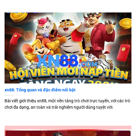
xn88: Tổng quan và đặc điểm nổi bật
Bài viết giới thiệu xn88, một nền tảng trò chơi trực tuyến, với các trò
chơi đa dạng, an toàn và trải nghiệm người dùng tuyệt vời.