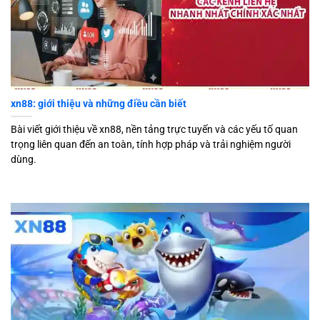
xn88: giới thiệu và những điều cần biết
Bài viết giới thiệu về xn88, nền tảng trực tuyến và các yếu tố quan
trọng liên quan đến an toàn, tính hợp pháp và trải nghiệm người
dùng.