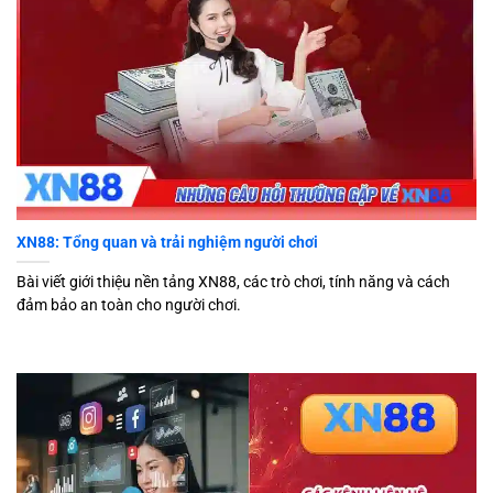
XN88: Tổng quan và trải nghiệm người chơi
Bài viết giới thiệu nền tảng XN88, các trò chơi, tính năng và cách
đảm bảo an toàn cho người chơi.