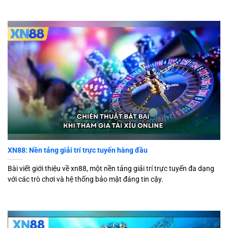
XN88: Nền tảng giải trí trực tuyến hàng đầu
Bài viết giới thiệu về xn88, một nền tảng giải trí trực tuyến đa dạng
với các trò chơi và hệ thống bảo mật đáng tin cậy.