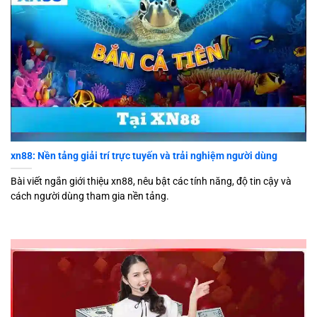
xn88: Nền tảng giải trí trực tuyến và trải nghiệm người dùng
Bài viết ngắn giới thiệu xn88, nêu bật các tính năng, độ tin cậy và
cách người dùng tham gia nền tảng.