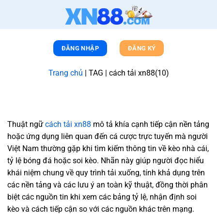
Chuyển
đến
nội
dung
ĐĂNG NHẬP
ĐĂNG KÝ
Trang chủ
|
TAG
|
cách tải xn88(10)
Thuật ngữ
cách tải xn88
mô tả khía cạnh tiếp cận nền tảng
hoặc ứng dụng liên quan đến cá cược trực tuyến mà người
Việt Nam thường gặp khi tìm kiếm thông tin về kèo nhà cái,
tỷ lệ bóng đá hoặc soi kèo. Nhãn này giúp người đọc hiểu
khái niệm chung về quy trình tải xuống, tính khả dụng trên
các nền tảng và các lưu ý an toàn kỹ thuật, đồng thời phân
biệt các nguồn tin khi xem các bảng tỷ lệ, nhận định soi
kèo và cách tiếp cận so với các nguồn khác trên mạng.