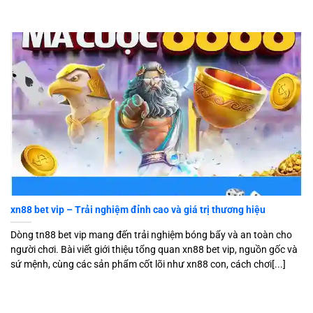
xn88 bet vip – Trải nghiệm đỉnh cao và giá trị thương hiệu
Dòng tn88 bet vip mang đến trải nghiệm bóng bẩy và an toàn cho
người chơi. Bài viết giới thiệu tổng quan xn88 bet vip, nguồn gốc và
sứ mệnh, cùng các sản phẩm cốt lõi như xn88 con, cách chơi[...]