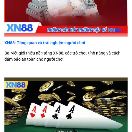
XN88: Tổng quan và trải nghiệm người chơi
Bài viết giới thiệu nền tảng XN88, các trò chơi, tính năng và cách
đảm bảo an toàn cho người chơi.