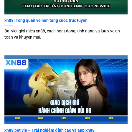
xn88: Tong quan ve nen tang cuoc truc tuyen
Bai viet gioi thieu xn88, cach hoat dong, tinh nang va luu y ve an
toan va khuyen mai.
xn88 bet vip – Trải nghiệm đỉnh cao và app xn88