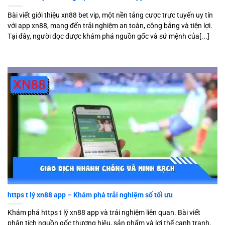
Bài viết giới thiệu xn88 bet vip, một nền tảng cược trực tuyến uy tín
với app xn88, mang đến trải nghiệm an toàn, công bằng và tiện lợi.
Tại đây, người đọc được khám phá nguồn gốc và sứ mệnh của[...]
https t lý xn88 app – Khám phá trải nghiệm số tối ưu
Khám phá https t lý xn88 app và trải nghiệm liên quan. Bài viết
phân tích nguồn gốc thương hiệu, sản phẩm và lợi thế cạnh tranh,